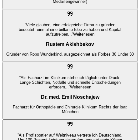
Medaillengewinner)
“
Viele glauben, eine erfolgreiche Firma zu gründen
bedeutet, einmal eine brillante Idee zu haben und Kapital
aufzutreiben...
”
Weiterlesen
Rustem Akishbekov
Gründer von Robo Wunderkind, ausgezeichnet als Forbes 30 Under 30
“
Als Facharzt im Klinikum stehe ich täglich unter Druck.
Lange Schichten, Notfälle und schnelle Entscheidungen
erfordern...
”
Weiterlesen
Dr. med. Emil Noschajew
Facharzt für Orthopädie und Chirurgie Klinikum Rechts der Isar,
München
“
Als Profisportler auf Weltniveau vertrete ich Deutschland.
Um 100 Prozent Leistung abzurufen, braucht mein Körper