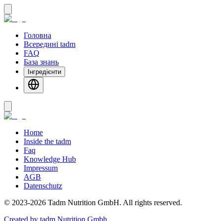
Головна
Всередині tadm
FAQ
База знань
Інгредієнти
Home
Inside the tadm
Faq
Knowledge Hub
Impressum
AGB
Datenschutz
©
2023-2026
Tadm Nutrition GmbH
.
All rights reserved.
Created by tadm Nutrition Gmbh