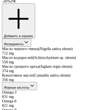
-
26
%
29
€
Добавить в корзину
Ингредиенты
Масло черного тмина
(
Nigella sativa oleum
)
712
mg
Масло водорослей
(
Schizochytrium sp. oleum
)
558
mg
Масло грецкого ореха
(
Juglans regia oleum
)
374
mg
Конопляное масло
(
Cannabis sativa oleum
)
356
mg
Жирные кислоты
Omega-3
831
mg
Omega-6
821
mg
Omega-9