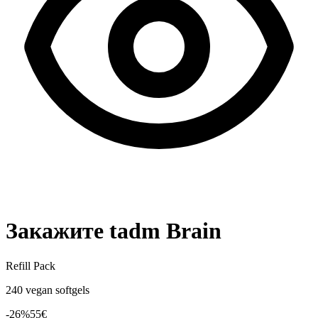
Закажите tadm Brain
Refill Pack
240 vegan softgels
-
26
%
55
€